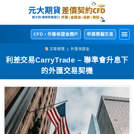
CFD・外匯保證金開戶
申請模擬交易
開
熱
交
交
相
文章總覽
,
L 外匯保證金
利差交易CarryTrade – 聯準會升息下
的外匯交易契機