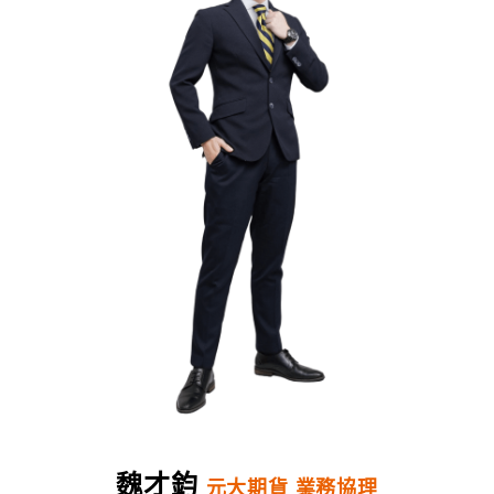
魏才鈞
元大期貨 業務協理