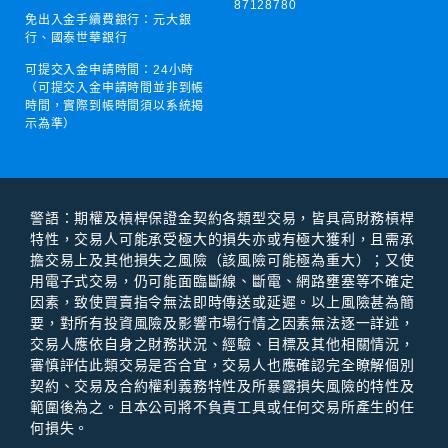
87128780
免出入金手續費銀行：元大銀
行、國泰世華銀行
可提交入金申請時間：
24小時
（可提交入金申請時間並非到帳
時間，實際到帳時間須以系統揭
示為準）
警語：期權及槓桿保證⾦契約各類型交易，皆具⾼財務槓桿
特性，交易⼈可能承受極⼤的損失亦或有極⼤獲利，且需承
擔交易上及其他損失之風險（該風險可能極為重⼤）；⼜使
⽤電⼦式交易，仍可能⾯臨斷線、斷電、網路壅塞等不確定
因素，致使買賣指令無法即時傳送或延遲。以上風險甚為簡
要，對所有投資風險及影響市場⾏情之因素無法逐⼀詳述，
交易⼈應依⾃⾝之財務狀況、經驗、⽬標及其他相關情況，
審慎評估此類交易是否合宜，交易⼈也應確認完全瞭解個別
契約、交易及合約權利義務特性及所暴露損失風險的特性及
範圍後為之。且本公司將不負責⼯具或任何交易所產⽣的任
何損失。