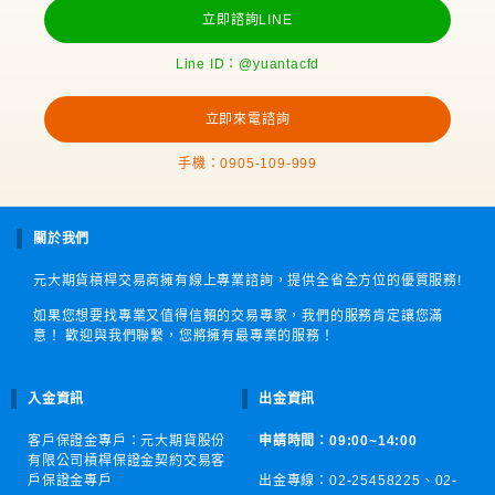
立即諮詢LINE
Line ID：@yuantacfd
立即來電諮詢
手機：0905-109-999
關於我們
元大期貨槓桿交易商擁有線上專業諮詢，提供全省全方位的優質服務!
如果您想要找專業又值得信賴的交易專家，我們的服務肯定讓您滿
意！ 歡迎與我們聯繫，您將擁有最專業的服務！
入金資訊
出金資訊
客戶保證金專戶：元大期貨股份
申請時間：09:00~14:00
有限公司槓桿保證金契約交易客
戶保證金專戶
出金專線：02-25458225、
02-