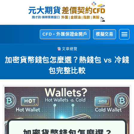
CFD・外匯保證金開戶
模擬交易
開
熱
交
交
相
文章總覽
加密貨幣錢包怎麼選？熱錢包 vs 冷錢
包完整比較