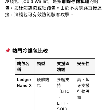
冷錢包（Cold Wallet）是指
離線存儲私鑰
的錢
包，如硬體錢包或紙錢包。由於不與網路直接連
接，冷錢包可有效防範駭客攻擊。
熱門冷錢包比較
錢包名
類型
支援區
安全性
稱
塊鏈
Ledger
硬體錢
多鏈支
高，藍
Nano X
包
持
牙支援
（BTC
行動設
、
備
ETH、
SOL）