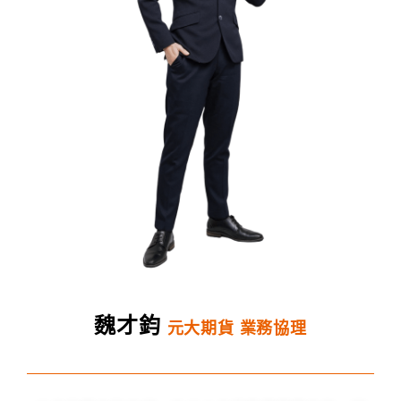
魏才鈞
元大期貨 業務協理