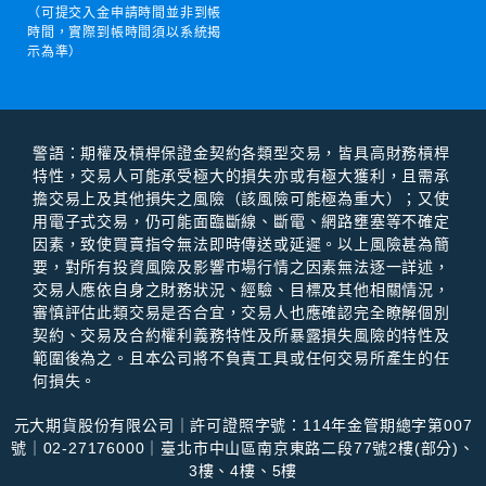
（可提交入金申請時間並非到帳
時間，實際到帳時間須以系統揭
示為準）
警語：期權及槓桿保證⾦契約各類型交易，皆具⾼財務槓桿
特性，交易⼈可能承受極⼤的損失亦或有極⼤獲利，且需承
擔交易上及其他損失之風險（該風險可能極為重⼤）；⼜使
⽤電⼦式交易，仍可能⾯臨斷線、斷電、網路壅塞等不確定
因素，致使買賣指令無法即時傳送或延遲。以上風險甚為簡
要，對所有投資風險及影響市場⾏情之因素無法逐⼀詳述，
交易⼈應依⾃⾝之財務狀況、經驗、⽬標及其他相關情況，
審慎評估此類交易是否合宜，交易⼈也應確認完全瞭解個別
契約、交易及合約權利義務特性及所暴露損失風險的特性及
範圍後為之。且本公司將不負責⼯具或任何交易所產⽣的任
何損失。
元大期貨股份有限公司｜許可證照字號：114年金管期總字第007
號｜02-27176000｜臺北市中山區南京東路二段77號2樓(部分)、
3樓、4樓、5樓