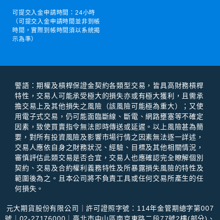
可提交入金申請時間：
24小時
（可提交入金申請時間並非到帳
時間，實際到帳時間須以系統揭
示為準）
警語：期權及槓桿保證⾦契約各類型交易，皆具⾼財務槓桿
特性，交易⼈可能承受極⼤的損失亦或有極⼤獲利，且需承
擔交易上及其他損失之風險（該風險可能極為重⼤）；⼜使
⽤電⼦式交易，仍可能⾯臨斷線、斷電、網路壅塞等不確定
因素，致使買賣指令無法即時傳送或延遲。以上風險甚為簡
要，對所有投資風險及影響市場⾏情之因素無法逐⼀詳述，
交易⼈應依⾃⾝之財務狀況、經驗、⽬標及其他相關情況，
審慎評估此類交易是否合宜，交易⼈也應確認完全瞭解個別
契約、交易及合約權利義務特性及所暴露損失風險的特性及
範圍後為之。且本公司將不負責⼯具或任何交易所產⽣的任
何損失。
元大期貨股份有限公司｜許可證照字號：114年金管期總字第007
號｜02-27176000｜臺北市中山區南京東路二段77號2樓(部分)、