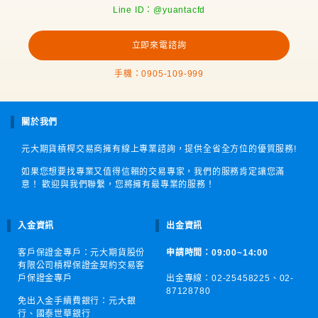
Line ID：@yuantacfd
立即來電諮詢
手機：0905-109-999
關於我們
元大期貨槓桿交易商擁有線上專業諮詢，提供全省全方位的優質服務!
如果您想要找專業又值得信賴的交易專家，我們的服務肯定讓您滿
意！ 歡迎與我們聯繫，您將擁有最專業的服務！
入金資訊
出金資訊
客戶保證金專戶：元大期貨股份
申請時間：09:00~14:00
有限公司槓桿保證金契約交易客
戶保證金專戶
出金專線：02-25458225、
02-
87128780
免出入金手續費銀行：元大銀
行、國泰世華銀行