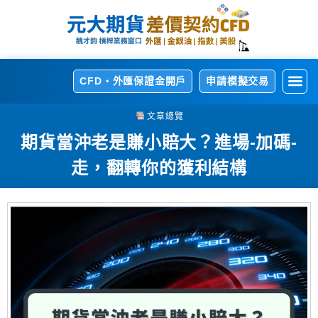
CFD・外匯保證金開戶
申請模擬交易
開
熱
交
交
相
文章總覽
期貨當沖老是賺小賠大？進場-加碼-
走，翻轉你的獲利結構