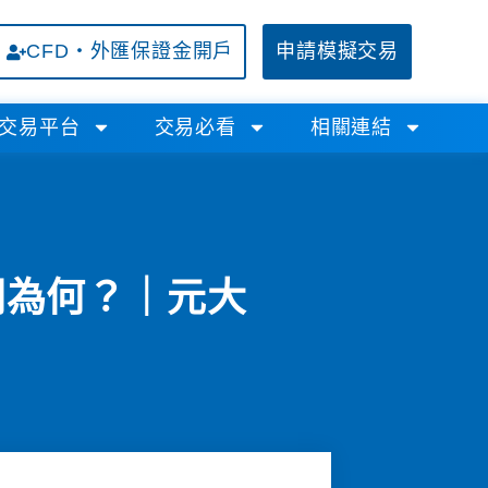
CFD・外匯保證金開戶
申請模擬交易
交易平台
交易必看
相關連結
間為何？｜元大