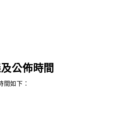
議及公佈時間
時間如下​：
）
）
）
）