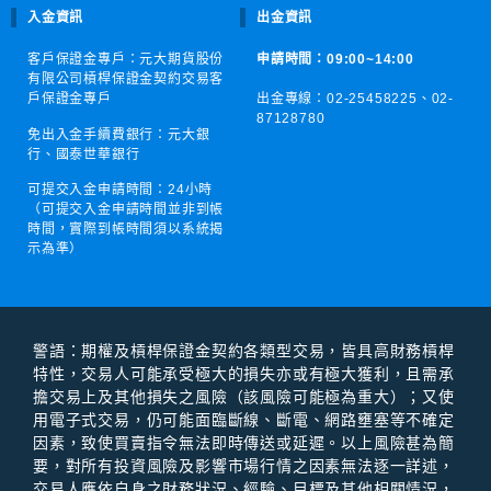
入金資訊
出金資訊
客戶保證金專戶：元大期貨股份
申請時間：09:00~14:00
有限公司槓桿保證金契約交易客
戶保證金專戶
出金專線：02-25458225、
02-
87128780
免出入金手續費銀行：元大銀
行、國泰世華銀行
可提交入金申請時間：
24小時
（可提交入金申請時間並非到帳
時間，實際到帳時間須以系統揭
示為準）
警語：期權及槓桿保證⾦契約各類型交易，皆具⾼財務槓桿
特性，交易⼈可能承受極⼤的損失亦或有極⼤獲利，且需承
擔交易上及其他損失之風險（該風險可能極為重⼤）；⼜使
⽤電⼦式交易，仍可能⾯臨斷線、斷電、網路壅塞等不確定
因素，致使買賣指令無法即時傳送或延遲。以上風險甚為簡
要，對所有投資風險及影響市場⾏情之因素無法逐⼀詳述，
交易⼈應依⾃⾝之財務狀況、經驗、⽬標及其他相關情況，