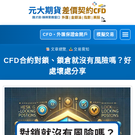
CFD・外匯保證金開戶
模擬交易
開
熱
交
交
相
文章總覽
,
交易需知
CFD合約對鎖、鎖倉就沒有風險嗎？好
處壞處分享