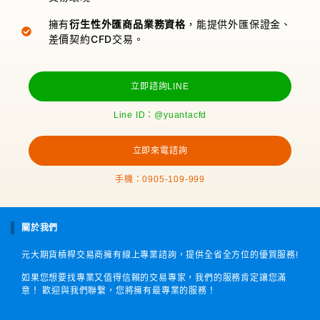
擁有
衍生性外匯商品業務資格
，能提供外匯保證金、
差價契約CFD交易。
立即諮詢LINE
Line ID：@yuantacfd
立即來電諮詢
手機：0905-109-999
關於我們
元大期貨槓桿交易商擁有線上專業諮詢，提供全省全方位的優質服務!
如果您想要找專業又值得信賴的交易專家，我們的服務肯定讓您滿
意！ 歡迎與我們聯繫，您將擁有最專業的服務！