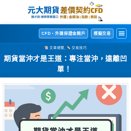
CFD・外匯保證金開戶
模擬交易
開
熱
交
交
相
文章總覽
,
交易技巧
期貨當沖才是王道：專注當沖，遠離凹
單！