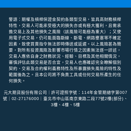
警語：期權及槓桿保證⾦契約各類型交易，皆具⾼財務槓桿
特性，交易⼈可能承受極⼤的損失亦或有極⼤獲利，且需承
擔交易上及其他損失之風險（該風險可能極為重⼤）；⼜使
⽤電⼦式交易，仍可能⾯臨斷線、斷電、網路壅塞等不確定
因素，致使買賣指令無法即時傳送或延遲。以上風險甚為簡
要，對所有投資風險及影響市場⾏情之因素無法逐⼀詳述，
交易⼈應依⾃⾝之財務狀況、經驗、⽬標及其他相關情況，
審慎評估此類交易是否合宜，交易⼈也應確認完全瞭解個別
契約、交易及合約權利義務特性及所暴露損失風險的特性及
範圍後為之。且本公司將不負責⼯具或任何交易所產⽣的任
何損失。
元大期貨股份有限公司｜許可證照字號：114年金管期總字第007
號｜02-27176000｜臺北市中山區南京東路二段77號2樓(部分)、
3樓、4樓、5樓