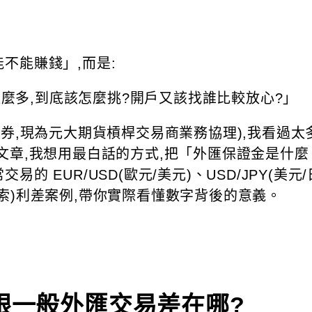
不能賺錢」,而是:
平台這麼多,到底該怎麼挑?開戶又該找誰比較放心?」
證券,現為元大期貨槓桿交易商業務協理),我看過
文章,我想用最白話的方式,把「外匯保證金是什
EUR/USD(歐元/美元)、USD/JPY(美元/日
哥披索)利差案例,帶你實際看懂數字背後的意義。
跟一般外匯交易差在哪?