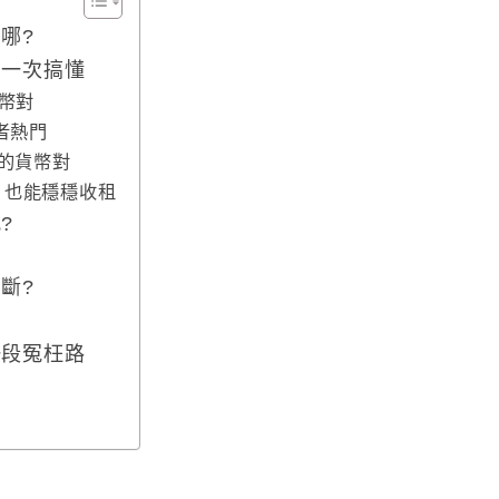
哪?
差一次搞懂
貨幣對
易者熱門
感的貨幣對
息」也能穩穩收租
?
斷?
一段冤枉路