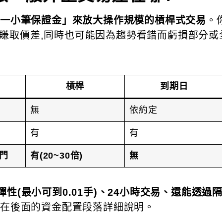
交一小筆保證金」來放大操作規模的槓桿式交易
。
率漲跌賺取價差,同時也可能因為趨勢看錯而虧損部分
槓桿
到期日
無
依約定
有
有
門
有(20~30倍)
無
性(最小可到0.01手)、24小時交易、還能透
會在後面的資金配置段落詳細說明。