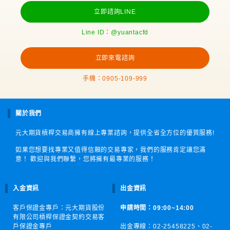
立即諮詢LINE
Line ID：@yuantacfd
立即來電諮詢
手機：0905-109-999
關於我們
元大期貨槓桿交易商擁有線上專業諮詢，提供全省全方位的優質服務!
如果您想要找專業又值得信賴的交易專家，我們的服務肯定讓您滿
意！ 歡迎與我們聯繫，您將擁有最專業的服務！
入金資訊
出金資訊
客戶保證金專戶：元大期貨股份
申請時間：09:00~14:00
有限公司槓桿保證金契約交易客
戶保證金專戶
出金專線：02-25458225、
02-