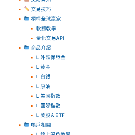
交易技巧
槓桿全球贏家
軟體教學
量化交易API
商品介紹
L 外匯保證金
L 黃金
L 白銀
L 原油
L 美國指數
L 國際指數
L 美股＆ETF
帳戶相關
L 線上開戶教學