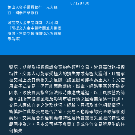
87128780
免出入金手續費銀行：元大銀
行、國泰世華銀行
可提交入金申請時間：
24小時
（可提交入金申請時間並非到帳
時間，實際到帳時間須以系統揭
示為準）
警語：期權及槓桿保證⾦契約各類型交易，皆具⾼財務槓桿
特性，交易⼈可能承受極⼤的損失亦或有極⼤獲利，且需承
擔交易上及其他損失之風險（該風險可能極為重⼤）；⼜使
⽤電⼦式交易，仍可能⾯臨斷線、斷電、網路壅塞等不確定
因素，致使買賣指令無法即時傳送或延遲。以上風險甚為簡
要，對所有投資風險及影響市場⾏情之因素無法逐⼀詳述，
交易⼈應依⾃⾝之財務狀況、經驗、⽬標及其他相關情況，
審慎評估此類交易是否合宜，交易⼈也應確認完全瞭解個別
契約、交易及合約權利義務特性及所暴露損失風險的特性及
範圍後為之。且本公司將不負責⼯具或任何交易所產⽣的任
何損失。