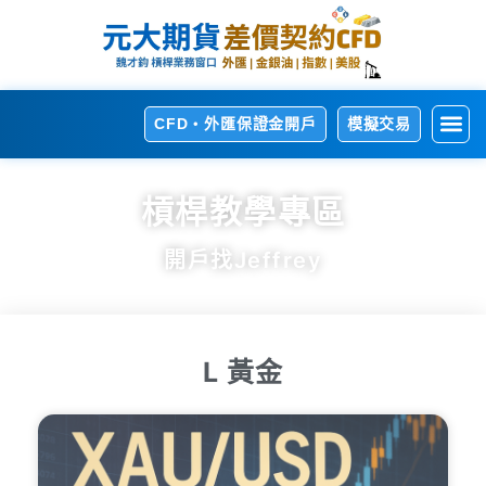
CFD・外匯保證金開戶
模擬交易
開
熱
交
交
相
槓桿教學專區
開戶找Jeffrey
L 黃金