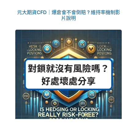
元大期貨CFD｜爆倉會不會倒賠 ? 維持率機制影
片說明