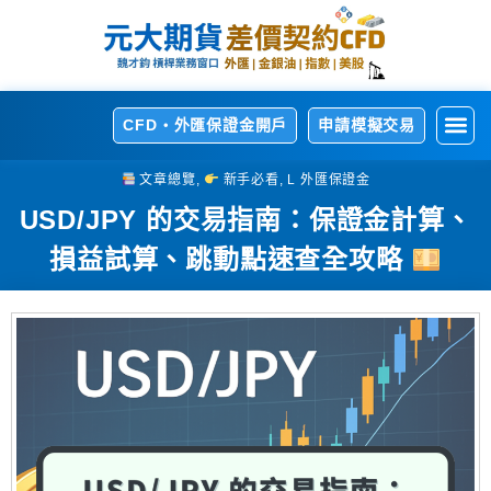
CFD・外匯保證金開戶
申請模擬交易
開
熱
交
交
相
文章總覽
,
新手必看
,
L 外匯保證金
USD/JPY 的交易指南：保證金計算、
損益試算、跳動點速查全攻略