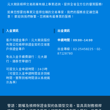
元大期貨槓桿交易商擁有線上專業諮詢，提供全省全方位的優質服務!
如果您想要找專業又值得信賴的交易專家，我們的服務肯定讓您滿
意！ 歡迎與我們聯繫，您將擁有最專業的服務！
入金資訊
出金資訊
客戶保證金專戶：元大期貨股份
申請時間：09:00~14:00
有限公司槓桿保證金契約交易客
戶保證金專戶
出金專線：02-25458225、
02-
87128780
免出入金手續費銀行：元大銀
行、國泰世華銀行
可提交入金申請時間：
24小時
（可提交入金申請時間並非到帳
時間，實際到帳時間須以系統揭
示為準）
警語：期權及槓桿保證⾦契約各類型交易，皆具⾼財務槓桿