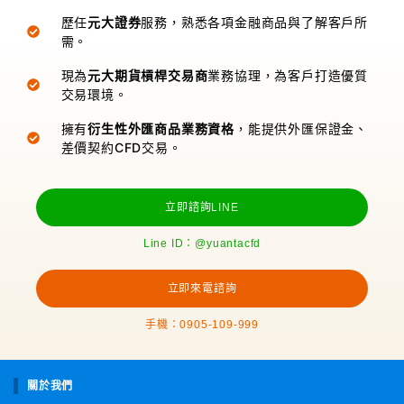
歷任
元大證券
服務，熟悉各項金融商品與了解客戶所
需。
現為
元大期貨槓桿交易商
業務協理，為客戶打造優質
交易環境。
擁有
衍生性外匯商品業務資格
，能提供外匯保證金、
差價契約CFD交易。
立即諮詢LINE
Line ID：@yuantacfd
立即來電諮詢
手機：0905-109-999
關於我們