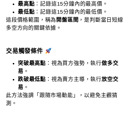
最高點
：記錄這15分鐘內的最高價。
最低點
：記錄這15分鐘內的最低價。
這段價格範圍，稱為
開盤區間
，是判斷當日短線
多空方向的關鍵依據。
交易觸發條件
突破最高點
：視為買方強勢，執行
做多交
易
。
跌破最低點
：視為賣方主導，執行
放空交
易
。
此方法強調「跟隨市場動能」，以避免主觀猜
測。