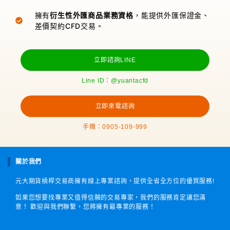
擁有
衍生性外匯商品業務資格
，能提供外匯保證金、
差價契約CFD交易。
立即諮詢LINE
Line ID：@yuantacfd
立即來電諮詢
手機：0905-109-999
關於我們
元大期貨槓桿交易商擁有線上專業諮詢，提供全省全方位的優質服務!
如果您想要找專業又值得信賴的交易專家，我們的服務肯定讓您滿
意！ 歡迎與我們聯繫，您將擁有最專業的服務！