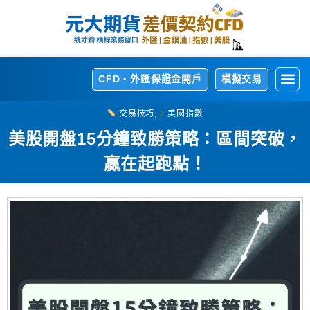
CFD・外匯保證金開戶
模擬交易
開
熱
交
交
相
交易技巧
,
L 美國指數
美股開盤15分鐘致勝策略：區間突破，
贏在起跑點！