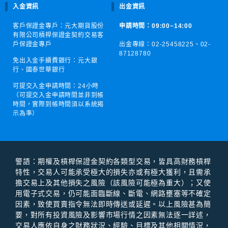
入金資訊
出金資訊
客戶保證金專戶：元大期貨股份
申請時間：09:00~14:00
有限公司槓桿保證金契約交易客
戶保證金專戶
出金專線：02-25458225、
02-
87128780
免出入金手續費銀行：元大銀
行、國泰世華銀行
可提交入金申請時間：
24小時
（可提交入金申請時間並非到帳
時間，實際到帳時間須以系統揭
示為準）
警語：期權及槓桿保證⾦契約各類型交易，皆具⾼財務槓桿
特性，交易⼈可能承受極⼤的損失亦或有極⼤獲利，且需承
擔交易上及其他損失之風險（該風險可能極為重⼤）；⼜使
⽤電⼦式交易，仍可能⾯臨斷線、斷電、網路壅塞等不確定
因素，致使買賣指令無法即時傳送或延遲。以上風險甚為簡
要，對所有投資風險及影響市場⾏情之因素無法逐⼀詳述，
交易⼈應依⾃⾝之財務狀況、經驗、⽬標及其他相關情況，