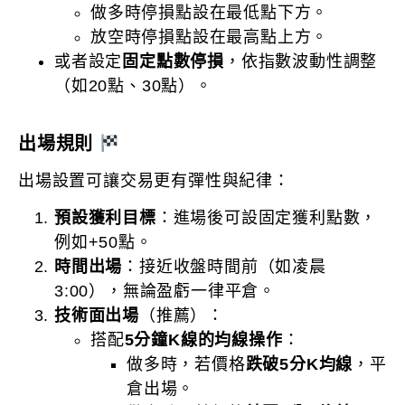
做多時停損點設在最低點下方。
放空時停損點設在最高點上方。
或者設定
固定點數停損
，依指數波動性調整
（如20點、30點）。
出場規則
出場設置可讓交易更有彈性與紀律：
預設獲利目標
：進場後可設固定獲利點數，
例如+50點。
時間出場
：接近收盤時間前（如凌晨
3:00），無論盈虧一律平倉。
技術面出場
（推薦）：
搭配
5分鐘K線的均線操作
：
做多時，若價格
跌破5分K均線
，平
倉出場。