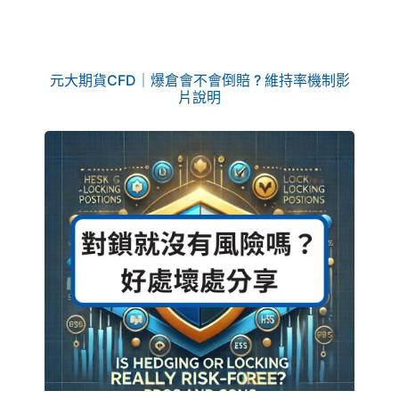
元大期貨CFD｜爆倉會不會倒賠 ? 維持率機制影
片說明