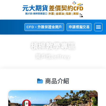
CFD・外匯保證金開戶
申請模擬交易
開
熱
交
交
相
槓桿教學專區
開戶找Jeffrey
商品介紹