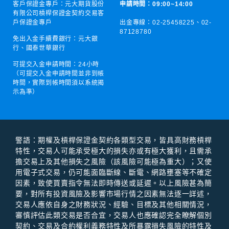
客戶保證金專戶：元大期貨股份
申請時間：09:00~14:00
有限公司槓桿保證金契約交易客
戶保證金專戶
出金專線：02-25458225、
02-
87128780
免出入金手續費銀行：元大銀
行、國泰世華銀行
可提交入金申請時間：
24小時
（可提交入金申請時間並非到帳
時間，實際到帳時間須以系統揭
示為準）
警語：期權及槓桿保證⾦契約各類型交易，皆具⾼財務槓桿
特性，交易⼈可能承受極⼤的損失亦或有極⼤獲利，且需承
擔交易上及其他損失之風險（該風險可能極為重⼤）；⼜使
⽤電⼦式交易，仍可能⾯臨斷線、斷電、網路壅塞等不確定
因素，致使買賣指令無法即時傳送或延遲。以上風險甚為簡
要，對所有投資風險及影響市場⾏情之因素無法逐⼀詳述，
交易⼈應依⾃⾝之財務狀況、經驗、⽬標及其他相關情況，
審慎評估此類交易是否合宜，交易⼈也應確認完全瞭解個別
契約、交易及合約權利義務特性及所暴露損失風險的特性及