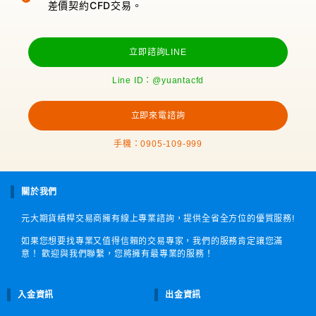
差價契約CFD交易。
立即諮詢LINE
Line ID：@yuantacfd
立即來電諮詢
手機：0905-109-999
關於我們
元大期貨槓桿交易商擁有線上專業諮詢，提供全省全方位的優質服務!
如果您想要找專業又值得信賴的交易專家，我們的服務肯定讓您滿
意！ 歡迎與我們聯繫，您將擁有最專業的服務！
入金資訊
出金資訊